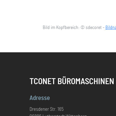
Bild im Kopfbereich: © sdecoret -
Bildn
TCONET BÜROMASCHINEN
Adresse
Dresdener Str. 165