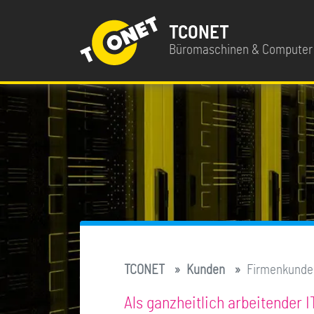
TCONET
Büromaschinen & Compute
TCONET
Kunden
Firmenkunde
Als ganzheitlich arbeitender 